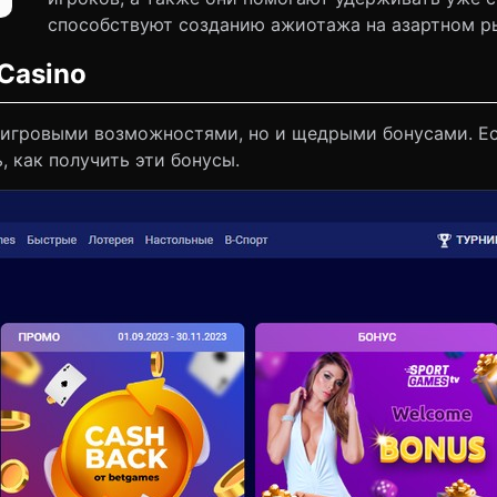
способствуют созданию ажиотажа на азартном р
 Casino
 игровыми возможностями, но и щедрыми бонусами. Ес
, как получить эти бонусы.