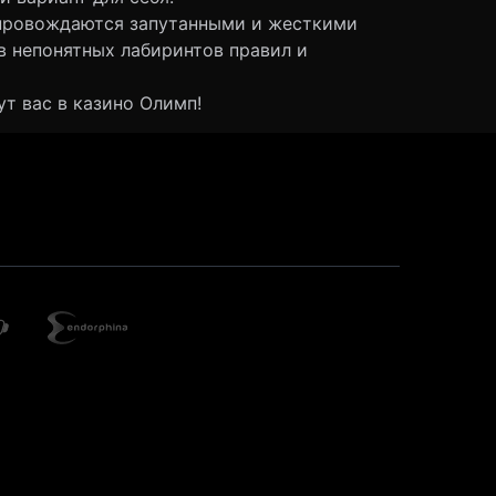
опровождаются запутанными и жесткими
ов непонятных лабиринтов правил и
ут вас в казино Олимп!