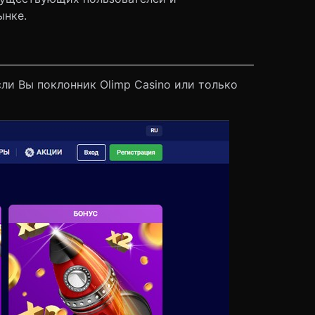
ынке.
ли Вы поклонник Olimp Casino или только