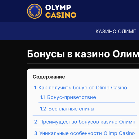
КАЗИНО ОЛИМП
Бонусы в казино Олим
Содержание
1
Как получить бонус от Olimp Casino
1.1
Бонус-приветствие
1.2
Бесплатные спины
2
Преимущество бонусов казино Олимп
3
Уникальные особенности Olimp Casino