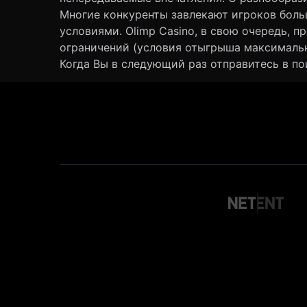
Многие конкуренты завлекают игроков бол
условиями. Olimp Casino, в свою очередь, 
ограничений (условия отыгрыша максимальн
Когда Вы в следующий раз отправитесь в по